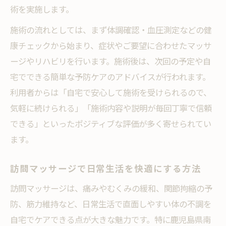
麻痺や筋力低下にも訪問マッサージが効果
術を実施します。
的
施術の流れとしては、まず体調確認・血圧測定などの健
自立支援にもつながるマッサージ活用法
康チェックから始まり、症状やご要望に合わせたマッサ
訪問マッサージで自分らしい生活を支援
ージやリハビリを行います。施術後は、次回の予定や自
訪問マッサージが目指す自立支援の具体策
宅でできる簡単な予防ケアのアドバイスが行われます。
機能維持を叶える訪問マッサージの秘訣
利用者からは「自宅で安心して施術を受けられるので、
訪問マッサージとリハビリの違いを解説
気軽に続けられる」「施術内容や説明が毎回丁寧で信頼
できる」といったポジティブな評価が多く寄せられてい
訪問マッサージで家族の介護負担を軽減
ます。
生活の質向上へ訪問マッサージの効果
訪問マッサージで広がる生活の可能性
訪問マッサージで日常生活を快適にする方法
QOL向上に役立つ訪問マッサージの知恵
訪問マッサージは、痛みやむくみの緩和、関節拘縮の予
心身の安定を実感する訪問マッサージ導入
防、筋力維持など、日常生活で直面しやすい体の不調を
例
自宅でケアできる点が大きな魅力です。特に鹿児島県南