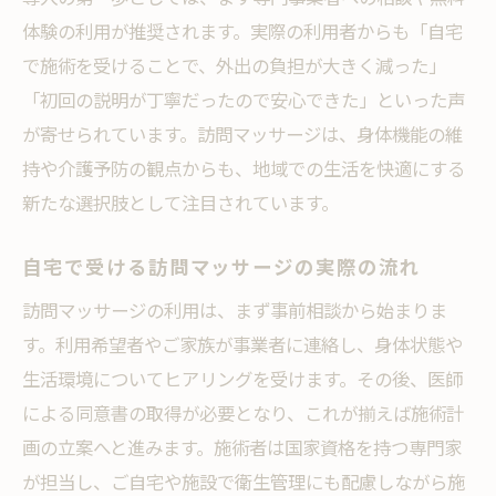
訪問マッサージ体験談が語る日常の変化
体験の利用が推奨されます。実際の利用者からも「自宅
家族が感じた訪問マッサージの安心サポー
で施術を受けることで、外出の負担が大きく減った」
ト
「初回の説明が丁寧だったので安心できた」といった声
利用者が実感する訪問マッサージの効果と
が寄せられています。訪問マッサージは、身体機能の維
は
持や介護予防の観点からも、地域での生活を快適にする
訪問マッサージで改善した生活の実例紹介
新たな選択肢として注目されています。
訪問マッサージが介護に与える前向きな影
自宅で受ける訪問マッサージの実際の流れ
響
痛みやむくみの対策に訪問施術が有効
訪問マッサージの利用は、まず事前相談から始まりま
す。利用希望者やご家族が事業者に連絡し、身体状態や
痛み緩和に訪問マッサージを活用する工夫
生活環境についてヒアリングを受けます。その後、医師
むくみ対策に強い訪問マッサージの技術
による同意書の取得が必要となり、これが揃えば施術計
訪問マッサージで血行促進を目指す方法
画の立案へと進みます。施術者は国家資格を持つ専門家
関節の動きを支える訪問マッサージの役割
が担当し、ご自宅や施設で衛生管理にも配慮しながら施