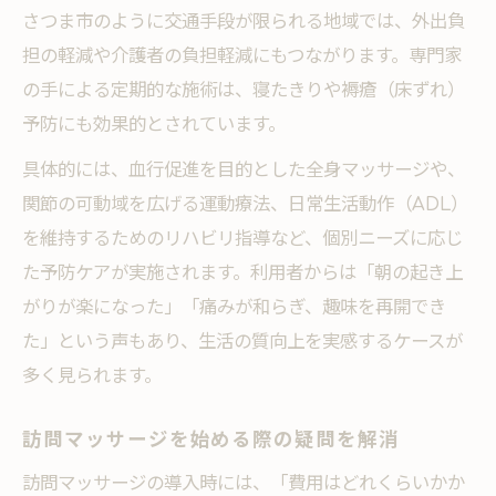
訪問マッサージで健康寿命を延ばす方法
さつま市のように交通手段が限られる地域では、外出負
訪問マッサージがもたらす心のリフレッシ
担の軽減や介護者の負担軽減にもつながります。専門家
ュ
の手による定期的な施術は、寝たきりや褥瘡（床ずれ）
予防にも効果的とされています。
具体的には、血行促進を目的とした全身マッサージや、
関節の可動域を広げる運動療法、日常生活動作（ADL）
を維持するためのリハビリ指導など、個別ニーズに応じ
た予防ケアが実施されます。利用者からは「朝の起き上
がりが楽になった」「痛みが和らぎ、趣味を再開でき
た」という声もあり、生活の質向上を実感するケースが
多く見られます。
訪問マッサージを始める際の疑問を解消
訪問マッサージの導入時には、「費用はどれくらいかか