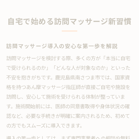
訪問マッサージを始める際の疑問を解消
訪問マッサージの効果的な利用ポイント紹
自宅で始める訪問マッサージ新習慣
介
予防ケアで叶える安心な毎日
訪問マッサージ導入の安心な第一歩を解説
訪問マッサージが予防ケアにもたらす変化
訪問マッサージを検討する際、多くの方が「本当に自宅
日常に訪問マッサージを取り入れるメリッ
で受けられるのか」「どんな人が対象なのか」といった
ト
不安を抱きがちです。鹿児島県南さつま市では、国家資
寝たきり予防に訪問マッサージができるこ
格を持つあん摩マッサージ指圧師が直接ご自宅や施設を
と
訪問し、安心して施術を受けられる体制が整っていま
訪問マッサージで関節拘縮を防ぐ実践例
す。施術開始前には、医師の同意書取得や身体状況の確
訪問マッサージによるフレイル対策の重要
認など、必要な手続きが明確に案内されるため、初めて
性
の方でもスムーズに導入できます。
南さつま市の快適ケア体験談
導入の第一歩としては、まず専門事業者への相談や無料