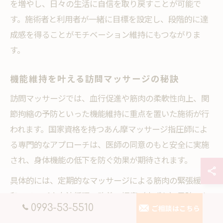
を増やし、日々の生活に自信を取り戻すことが可能で
す。施術者と利用者が一緒に目標を設定し、段階的に達
成感を得ることがモチベーション維持にもつながりま
す。
機能維持を叶える訪問マッサージの秘訣
訪問マッサージでは、血行促進や筋肉の柔軟性向上、関
節拘縮の予防といった機能維持に重点を置いた施術が行
われます。国家資格を持つあん摩マッサージ指圧師によ
る専門的なアプローチは、医師の同意のもと安全に実施
され、身体機能の低下を防ぐ効果が期待されます。
具体的には、定期的なマッサージによる筋肉の緊張緩
和、リンパや血液循環の改善、褥瘡（床ずれ）予防のた
0993-53-5510
ご相談はこちら
めの体位変換などが挙げられます。施術の継続が重要