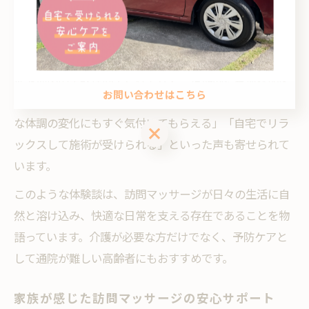
す。特に鹿児島県南さつま市では、交通手段が限られて
いるため自宅でのケアが非常に重宝されています。
専門資格を持つ施術者による訪問マッサージは、血行促
進や筋肉の柔軟性向上だけでなく、定期的に身体状態を
お問い合わせはこちら
チェックできる安心感も魅力です。利用者からは「些細
な体調の変化にもすぐ気付いてもらえる」「自宅でリラ
お問い合わせはこちら
ックスして施術が受けられる」といった声も寄せられて
います。
このような体験談は、訪問マッサージが日々の生活に自
然と溶け込み、快適な日常を支える存在であることを物
語っています。介護が必要な方だけでなく、予防ケアと
して通院が難しい高齢者にもおすすめです。
家族が感じた訪問マッサージの安心サポート