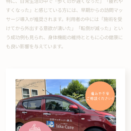
特に、日常生活の中で「歩くのが遅くなった」「疲れや
すくなった」と感じている方には、早期からの訪問マッ
サージ導入が推奨されます。利用者の中には「施術を受
けてから外出する意欲が湧いた」「転倒が減った」とい
う成功例も見られ、身体機能の維持とともに心の健康に
も良い影響を与えています。
南さつま市の快適ケア体験談
訪問マッサージ体験談が語る日常の変化
訪問マッサージを実際に利用した方々からは、「朝起き
た時の体の重だるさが軽減した」「以前よりも歩行がス
ムーズになった」といった変化が多く報告されていま