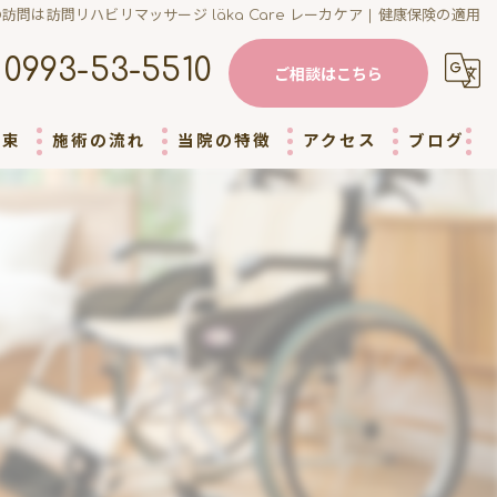
訪問は訪問リハビリマッサージ läka Care レーカケア | 健康保険の適用
0993-53-5510
ご相談はこちら
約束
施術の流れ
当院の特徴
アクセス
ブログ
高齢者
コラム
障がい者
健康保険
介護施設
リハビリ