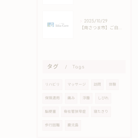
2025/10/29
【南さつま市】ご自宅で安心のケアを
タグ
Tags
リハビリ
マッサージ
訪問
体験
保険適用
痛み
浮腫
しびれ
脳梗塞
脊柱管狭窄症
寝たきり
歩行困難
鹿児島