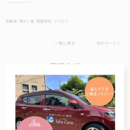
------------
高齢者
障がい者
健康保険
リハビリ
一覧に戻る
次のページ >
関連タグ
#マッサージ
#訪問
#リハビリ
カテゴリー
Categories